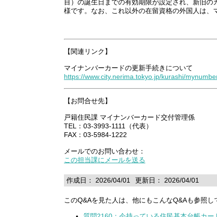
目）の誕生日までの有効期限が設定され、新旧の
様です。なお、これ以外の在留資格の外国人は、
【関連リンク】
マイナンバーカードの更新手続きについて
https://www.city.nerima.tokyo.jp/kurashi/mynumb
【お問合せ先】
戸籍住民課 マイナンバーカード交付管理係
TEL：03-3993-1111（代表）
FAX：03-5984-1222
メールでのお問い合わせ：
この担当課にメールを送る
作成日： 2026/04/01
更新日： 2026/04/01
このQ&Aを見た人は、他にもこんなQ&Aも参照し
質問2160：今持っている住民基本台帳カ