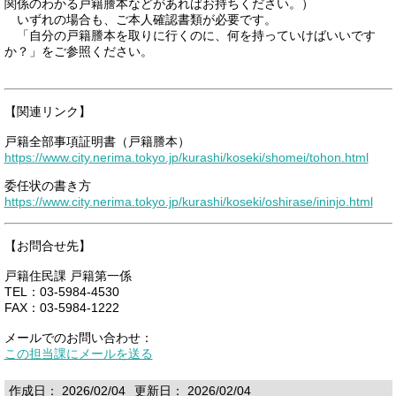
関係のわかる戸籍謄本などがあればお持ちください。）
いずれの場合も、ご本人確認書類が必要です。
「自分の戸籍謄本を取りに行くのに、何を持っていけばいいです
か？」をご参照ください。
【関連リンク】
戸籍全部事項証明書（戸籍謄本）
https://www.city.nerima.tokyo.jp/kurashi/koseki/shomei/tohon.html
委任状の書き方
https://www.city.nerima.tokyo.jp/kurashi/koseki/oshirase/ininjo.html
【お問合せ先】
戸籍住民課 戸籍第一係
TEL：03-5984-4530
FAX：03-5984-1222
メールでのお問い合わせ：
この担当課にメールを送る
作成日： 2026/02/04
更新日： 2026/02/04