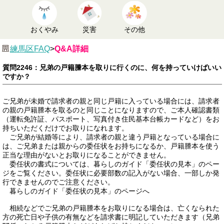
おくやみ
災害
その他
練馬区FAQ
>
Q&A詳細
質問2246：兄弟の戸籍謄本を取りに行くのに、何を持っていけばいい
ですか？
ご兄弟が未婚で請求者の親と同じ戸籍に入っている場合には、請求者
の親の戸籍謄本を取るのと同じことになりますので、ご本人確認書類
（運転免許証、パスポート、写真付き住民基本台帳カードなど）をお
持ちいただくだけでお取りになれます。
ご兄弟が結婚等により、請求者の親と違う戸籍となっている場合に
は、ご兄弟または親からの委任状をお持ちになるか、戸籍謄本を使う
正当な理由がないとお取りになることができません。
委任状の書式については、暮らしのガイド「委任状の見本」のペー
ジをご覧ください。委任状に必要部数の記入がない場合、一部しか発
行できませんのでご注意ください。
暮らしのガイド「委任状の見本」のページへ
相続などでご兄弟の戸籍謄本をお取りになる場合は、亡くなられた
方の死亡日や子供の有無などを請求書に明記していただきます（兄弟