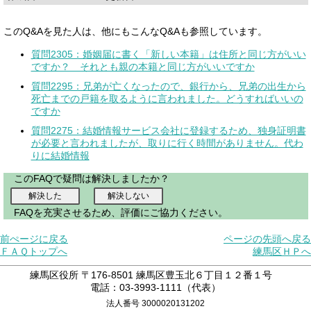
このQ&Aを見た人は、他にもこんなQ&Aも参照しています。
質問2305：婚姻届に書く「新しい本籍」は住所と同じ方がいい
ですか？ それとも親の本籍と同じ方がいいですか
質問2295：兄弟が亡くなったので、銀行から、兄弟の出生から
死亡までの戸籍を取るように言われました。どうすればいいの
ですか
質問2275：結婚情報サービス会社に登録するため、独身証明書
が必要と言われましたが、取りに行く時間がありません。代わ
りに結婚情報
このFAQで疑問は解決しましたか？
FAQを充実させるため、評価にご協力ください。
前ぺージに戻る
ページの先頭へ戻る
ＦＡＱトップへ
練馬区ＨＰへ
練馬区役所 〒176-8501 練馬区豊玉北６丁目１２番１号
電話：03-3993-1111（代表）
法人番号 3000020131202