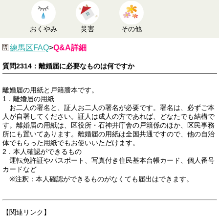
おくやみ
災害
その他
練馬区FAQ
>
Q&A詳細
質問2314：離婚届に必要なものは何ですか
離婚届の用紙と戸籍謄本です。
1．離婚届の用紙
お二人の署名と、証人お二人の署名が必要です。署名は、必ずご本
人が自署してください。証人は成人の方であれば、どなたでも結構で
す。離婚届の用紙は、区役所・石神井庁舎の戸籍係のほか、区民事務
所にも置いてあります。離婚届の用紙は全国共通ですので、他の自治
体でもらった用紙でもお使いいただけます。
2．本人確認ができるもの
運転免許証やパスポート、写真付き住民基本台帳カード、個人番号
カードなど
※注釈：本人確認ができるものがなくても届出はできます。
【関連リンク】