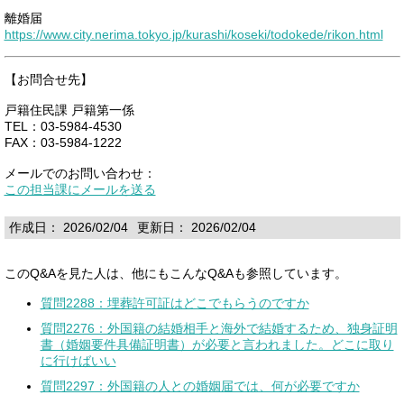
離婚届
https://www.city.nerima.tokyo.jp/kurashi/koseki/todokede/rikon.html
【お問合せ先】
戸籍住民課 戸籍第一係
TEL：03-5984-4530
FAX：03-5984-1222
メールでのお問い合わせ：
この担当課にメールを送る
作成日： 2026/02/04
更新日： 2026/02/04
このQ&Aを見た人は、他にもこんなQ&Aも参照しています。
質問2288：埋葬許可証はどこでもらうのですか
質問2276：外国籍の結婚相手と海外で結婚するため、独身証明
書（婚姻要件具備証明書）が必要と言われました。どこに取り
に行けばいい
質問2297：外国籍の人との婚姻届では、何が必要ですか