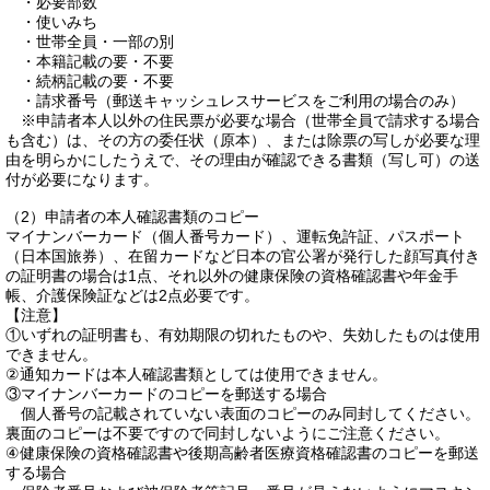
・必要部数
・使いみち
・世帯全員・一部の別
・本籍記載の要・不要
・続柄記載の要・不要
・請求番号（郵送キャッシュレスサービスをご利用の場合のみ）
※申請者本人以外の住民票が必要な場合（世帯全員で請求する場合
も含む）は、その方の委任状（原本）、または除票の写しが必要な理
由を明らかにしたうえで、その理由が確認できる書類（写し可）の送
付が必要になります。
（2）申請者の本人確認書類のコピー
マイナンバーカード（個人番号カード）、運転免許証、パスポート
（日本国旅券）、在留カードなど日本の官公署が発行した顔写真付き
の証明書の場合は1点、それ以外の健康保険の資格確認書や年金手
帳、介護保険証などは2点必要です。
【注意】
①いずれの証明書も、有効期限の切れたものや、失効したものは使用
できません。
②通知カードは本人確認書類としては使用できません。
③マイナンバーカードのコピーを郵送する場合
個人番号の記載されていない表面のコピーのみ同封してください。
裏面のコピーは不要ですので同封しないようにご注意ください。
④健康保険の資格確認書や後期高齢者医療資格確認書のコピーを郵送
する場合