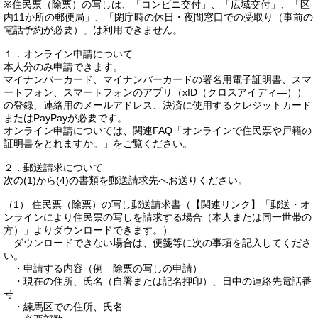
※住民票（除票）の写しは、「コンビニ交付」、「広域交付」、「区
内11か所の郵便局」、「閉庁時の休日・夜間窓口での受取り（事前の
電話予約が必要）」は利用できません。
１．オンライン申請について
本人分のみ申請できます。
マイナンバーカード、マイナンバーカードの署名用電子証明書、スマ
ートフォン、スマートフォンのアプリ（xID（クロスアイディ―））
の登録、連絡用のメールアドレス、決済に使用するクレジットカード
またはPayPayが必要です。
オンライン申請については、関連FAQ「オンラインで住民票や戸籍の
証明書をとれますか。」をご覧ください。
２．郵送請求について
次の(1)から(4)の書類を郵送請求先へお送りください。
（1） 住民票（除票）の写し郵送請求書（【関連リンク】「郵送・オ
ンラインにより住民票の写しを請求する場合（本人または同一世帯の
方）」よりダウンロードできます。）
ダウンロードできない場合は、便箋等に次の事項を記入してくださ
い。
・申請する内容（例 除票の写しの申請）
・現在の住所、氏名（自署または記名押印）、日中の連絡先電話番
号
・練馬区での住所、氏名