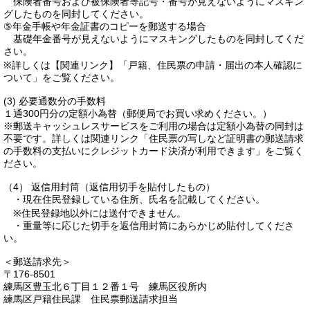
保険者番号および被保険者等記号・番号が見えないようにマスキン
グしたものを同封してください。
⑤年金手帳や年金証書のコピーを郵送する場合
基礎年金番号が見えないようにマスキングしたものを同封してくだ
さい。
※詳しくは【関連リンク】「戸籍、住民票の申請・届出の本人確認に
ついて」をご覧ください。
(3) 必要通数分の手数料
１通300円分の定額小為替（郵便局でお買い求めください。）
※郵送キャッシュレスサービスをご利用の場合は定額小為替の同封は
不要です。詳しくは関連リンク「住民票の写しなど証明書の郵送請求
の手数料の支払いにクレジットカード決済が利用できます」をご覧く
ださい。
（4） 返信用封筒（返信用切手を貼付したもの）
・現在住民登録している住所、氏名を記載してください。
※住民登録地以外には送付できません。
・重量等に応じた切手を返信用封筒にあらかじめ貼付してくださ
い。
＜郵送請求先＞
〒176-8501
練馬区豊玉北６丁目１２番１号 練馬区役所内
練馬区戸籍住民課 住民票郵送請求担当