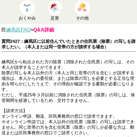
おくやみ
災害
その他
練馬区FAQ
>
Q&A詳細
質問2427：練馬区に以前住んでいたときの住民票（除票）の写しを請
求したい。（本人または同一世帯の方が請求する場合）
練馬区から転出された方の除票（消除された住民票）の写しは、その
本人が請求することができます。
除票の写しを本人以外の方（本人と同じ世帯の方を含む）が請求する
場合は、本人からの委任状、または除票の写しを必要とする正当な理
由を明らかにしたうえで、その理由が確認できる書類が必要になりま
す。
ただし、平成25年３月以前に消除された住民票（除票）の写しは、保
管期間を経過しているため、交付できません。
【請求方法】
オンライン申請、郵送、区民事務所の窓口で請求できます。
※オンライン申請では、本人以外の住民票（除票）の写しは請求でき
ません。同じ世帯の方を含む住民票（除票）の写しが必要な方は、郵
送または区民事務所の窓口でご請求ください。