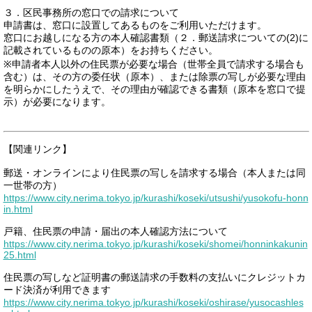
３．区民事務所の窓口での請求について
申請書は、窓口に設置してあるものをご利用いただけます。
窓口にお越しになる方の本人確認書類（２．郵送請求についての(2)に
記載されているものの原本）をお持ちください。
※申請者本人以外の住民票が必要な場合（世帯全員で請求する場合も
含む）は、その方の委任状（原本）、または除票の写しが必要な理由
を明らかにしたうえで、その理由が確認できる書類（原本を窓口で提
示）が必要になります。
【関連リンク】
郵送・オンラインにより住民票の写しを請求する場合（本人または同
一世帯の方）
https://www.city.nerima.tokyo.jp/kurashi/koseki/utsushi/yusokofu-honn
in.html
戸籍、住民票の申請・届出の本人確認方法について
https://www.city.nerima.tokyo.jp/kurashi/koseki/shomei/honninkakunin
25.html
住民票の写しなど証明書の郵送請求の手数料の支払いにクレジットカ
ード決済が利用できます
https://www.city.nerima.tokyo.jp/kurashi/koseki/oshirase/yusocashles