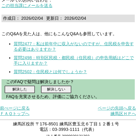
この担当課にメールを送る
作成日： 2026/02/04
更新日： 2026/02/04
このQ&Aを見た人は、他にもこんなQ&Aも参照しています。
質問2477：私は前年中に収入がないのですが、住民税を申告す
る必要はありますか？
質問2498：特別区民税・都民税（住民税）の申告用紙はどこで
手に入りますか？
質問2502：住民税とは何でしょうか？
このFAQで疑問は解決しましたか？
FAQを充実させるため、評価にご協力ください。
前ぺージに戻る
ページの先頭へ戻る
ＦＡＱトップへ
練馬区ＨＰへ
練馬区役所 〒176-8501 練馬区豊玉北６丁目１２番１号
電話：03-3993-1111（代表）