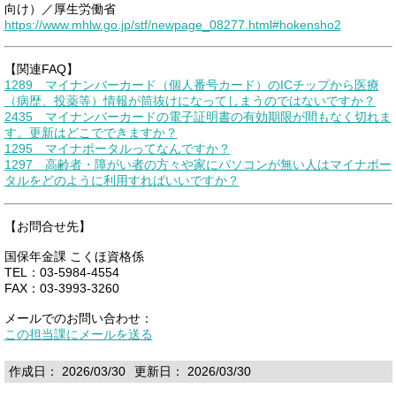
向け）／厚生労働省
https://www.mhlw.go.jp/stf/newpage_08277.html#hokensho2
【関連FAQ】
1289 マイナンバーカード（個人番号カード）のICチップから医療
（病歴、投薬等）情報が筒抜けになってしまうのではないですか？
2435 マイナンバーカードの電子証明書の有効期限が間もなく切れま
す。更新はどこでできますか？
1295 マイナポータルってなんですか？
1297 高齢者・障がい者の方々や家にパソコンが無い人はマイナポー
タルをどのように利用すればいいですか？
【お問合せ先】
国保年金課 こくほ資格係
TEL：03-5984-4554
FAX：03-3993-3260
メールでのお問い合わせ：
この担当課にメールを送る
作成日： 2026/03/30
更新日： 2026/03/30