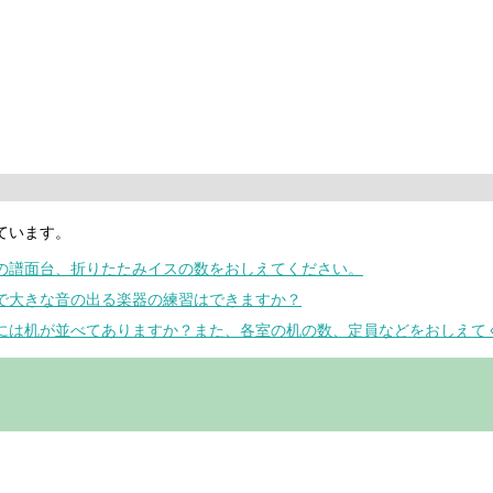
ています。
室の譜面台、折りたたみイスの数をおしえてください。
室で大きな音の出る楽器の練習はできますか？
室には机が並べてありますか？また、各室の机の数、定員などをおしえて
。