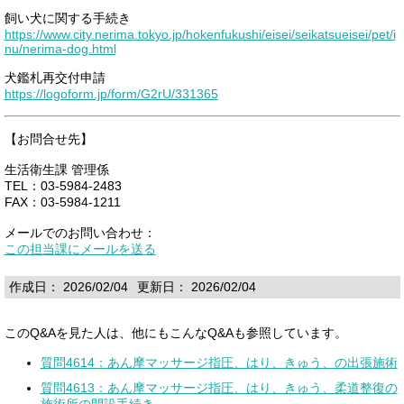
飼い犬に関する手続き
https://www.city.nerima.tokyo.jp/hokenfukushi/eisei/seikatsueisei/pet/i
nu/nerima-dog.html
犬鑑札再交付申請
https://logoform.jp/form/G2rU/331365
【お問合せ先】
生活衛生課 管理係
TEL：03-5984-2483
FAX：03-5984-1211
メールでのお問い合わせ：
この担当課にメールを送る
作成日： 2026/02/04
更新日： 2026/02/04
このQ&Aを見た人は、他にもこんなQ&Aも参照しています。
質問4614：あん摩マッサージ指圧、はり、きゅう、の出張施術
質問4613：あん摩マッサージ指圧、はり、きゅう、柔道整復の
施術所の開設手続き