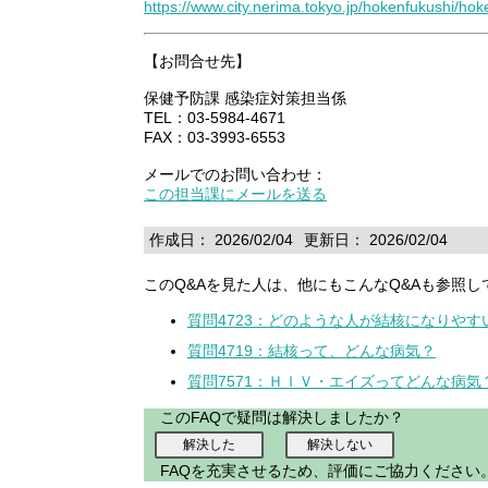
https://www.city.nerima.tokyo.jp/hokenfukushi/h
【お問合せ先】
保健予防課 感染症対策担当係
TEL：03-5984-4671
FAX：03-3993-6553
メールでのお問い合わせ：
この担当課にメールを送る
作成日： 2026/02/04
更新日： 2026/02/04
このQ&Aを見た人は、他にもこんなQ&Aも参照し
質問4723：どのような人が結核になりやす
質問4719：結核って、どんな病気？
質問7571：ＨＩＶ・エイズってどんな病気
このFAQで疑問は解決しましたか？
FAQを充実させるため、評価にご協力ください