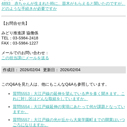
4893 赤ちゃんが生まれた時に、苗木がもらえると聞いたのですが、
どのような手続きが必要ですか
【お問合せ先】
みどり推進課 協働係
TEL：03-5984-2418
FAX：03-5984-1227
メールでのお問い合わせ：
この担当課にメールを送る
作成日： 2026/02/04
更新日： 2026/02/04
このQ&Aを見た人は、他にもこんなQ&Aも参照しています。
質問5553：大江戸線の延伸を望んでいる声を多く聞きます。こ
れに対し区はどんな取組をしていますか。
質問5554：大江戸線延伸の実現にあたって何が課題となってい
ますか。
質問5557：大江戸線の光が丘から大泉学園町までの開業はいつ
ごろになりますか。