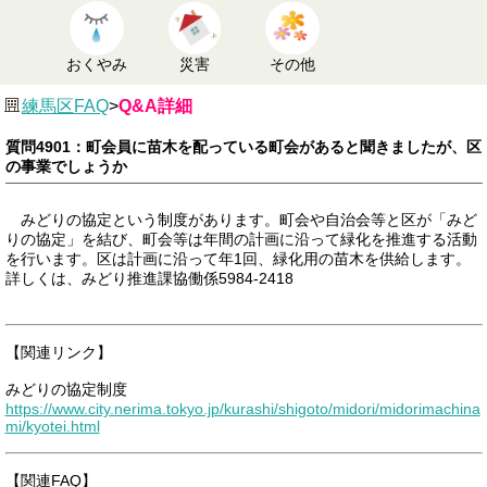
おくやみ
災害
その他
練馬区FAQ
>
Q&A詳細
質問4901：町会員に苗木を配っている町会があると聞きましたが、区
の事業でしょうか
みどりの協定という制度があります。町会や自治会等と区が「みど
りの協定」を結び、町会等は年間の計画に沿って緑化を推進する活動
を行います。区は計画に沿って年1回、緑化用の苗木を供給します。
詳しくは、みどり推進課協働係5984‐2418
【関連リンク】
みどりの協定制度
https://www.city.nerima.tokyo.jp/kurashi/shigoto/midori/midorimachina
mi/kyotei.html
【関連FAQ】