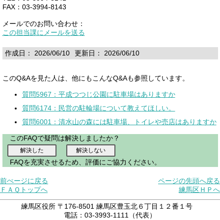
FAX：03-3994-8143
メールでのお問い合わせ：
この担当課にメールを送る
作成日： 2026/06/10
更新日： 2026/06/10
このQ&Aを見た人は、他にもこんなQ&Aも参照しています。
質問5967：平成つつじ公園に駐車場はありますか
質問6174：民営の駐輪場について教えてほしい。
質問6001：清水山の森には駐車場、トイレや売店はありますか
このFAQで疑問は解決しましたか？
FAQを充実させるため、評価にご協力ください。
前ぺージに戻る
ページの先頭へ戻る
ＦＡＱトップへ
練馬区ＨＰへ
練馬区役所 〒176-8501 練馬区豊玉北６丁目１２番１号
電話：03-3993-1111（代表）