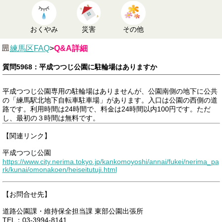
おくやみ
災害
その他
練馬区FAQ
>
Q&A詳細
質問5968：平成つつじ公園に駐輪場はありますか
平成つつじ公園専用の駐輪場はありませんが、公園南側の地下に公共
の「練馬駅北地下自転車駐車場」があります。入口は公園の西側の道
路です。利用時間は24時間で、料金は24時間以内100円です。ただ
し、最初の３時間は無料です。
【関連リンク】
平成つつじ公園
https://www.city.nerima.tokyo.jp/kankomoyoshi/annai/fukei/nerima_pa
rk/kunai/omonakoen/heiseitutuji.html
【お問合せ先】
道路公園課・維持保全担当課 東部公園出張所
TEL：03-3994-8141