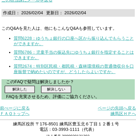
作成日： 2026/02/04
更新日： 2026/02/04
このQ&Aを見た人は、他にもこんなQ&Aも参照しています。
質問6228：ゆうちょ銀行の口座へ区から振り込んでもらうこと
ができますか。
質問6786：児童手当の振込先にゆうちょ銀行を指定することは
できますか。
質問2674：特別区民税・都民税・森林環境税の普通徴収分を口
座振替で納めたいのですが、どうしたらよいですか。
このFAQで疑問は解決しましたか？
FAQを充実させるため、評価にご協力ください。
前ぺージに戻る
ページの先頭へ戻る
ＦＡＱトップへ
練馬区ＨＰへ
練馬区役所 〒176-8501 練馬区豊玉北６丁目１２番１号
電話：03-3993-1111（代表）