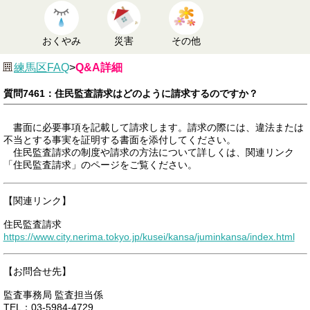
おくやみ
災害
その他
練馬区FAQ
>
Q&A詳細
質問7461：住民監査請求はどのように請求するのですか？
書面に必要事項を記載して請求します。請求の際には、違法または
不当とする事実を証明する書面を添付してください。
住民監査請求の制度や請求の方法について詳しくは、関連リンク
「住民監査請求」のページをご覧ください。
【関連リンク】
住民監査請求
https://www.city.nerima.tokyo.jp/kusei/kansa/juminkansa/index.html
【お問合せ先】
監査事務局 監査担当係
TEL：03-5984-4729