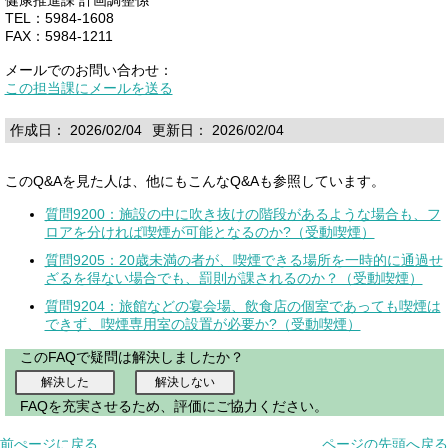
TEL：5984-1608
FAX：5984-1211
メールでのお問い合わせ：
この担当課にメールを送る
作成日： 2026/02/04
更新日： 2026/02/04
このQ&Aを見た人は、他にもこんなQ&Aも参照しています。
質問9200：施設の中に吹き抜けの階段があるような場合も、フ
ロアを分ければ喫煙が可能となるのか?（受動喫煙）
質問9205：20歳未満の者が、喫煙できる場所を一時的に通過せ
ざるを得ない場合でも、罰則が課されるのか？（受動喫煙）
質問9204：旅館などの宴会場、飲食店の個室であっても喫煙は
できず、喫煙専用室の設置が必要か?（受動喫煙）
このFAQで疑問は解決しましたか？
FAQを充実させるため、評価にご協力ください。
前ぺージに戻る
ページの先頭へ戻る