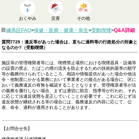
おくやみ
災害
その他
練馬区FAQ
>
保健・医療・健康・衛生
>
受動喫煙
>
Q&A詳細
質問7729：違反等があった場合は、直ちに過料等の行政処分の対象と
なるのか?（受動喫煙）
施設等の管理権限者等には、喫煙禁止場所における喫煙器具・設備等
の設置の禁止、たばこの煙の流失を防止するための技術的基準の順守
等が義務付けられているところ、相談や情報提供があった場合や他法
令・他制度にかかる業務において事業者との接点がある場合に、区に
おいて義務違反の有無を確認することとなります。管理権原者等が法
の義務を履行しない場合、まずは適切に助言、指導等が行われ、それ
に応じて法違反状態を是正していくことが必要です。これに応じず法
違反状態が継続される等の場合には、義務違反の内容に応じて、公
表、命令、過料が適用されることがあります。
【お問合せ先】
健康推進課 計画調整係