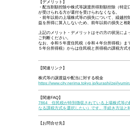
【デメリット】
・配当割額控除や株式等譲渡所得割額控除（特定
が受けられる方が還付を受けられなくなる。
・前年以前の上場株式等の損失について、繰越控
益を所得に算入しないため、前年以前の損失と相
上記のメリット・デメリットはその方の状況によ
ご判断ください。
なお、令和５年度住民税（令和４年分所得税）ま
５年分所得税）からは住民税と所得税の課税方式
【関連リンク】
株式等の譲渡益や配当に対する税金
https://www.city.nerima.tokyo.jp/kurashi/zei/jyumin
【関連FAQ】
7864 住民税が特別徴収されている上場株式等
なる課税方式を選択したい）です。手続き方法と
【お問合せ先】