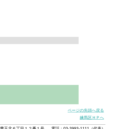
ページの先頭へ戻る
練馬区ＨＰへ
練馬区豊玉北６丁目１２番１号
電話：03-3993-1111（代表）