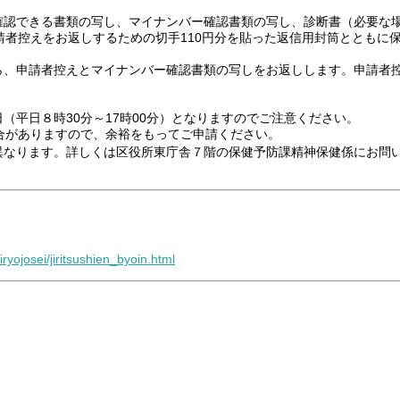
確認できる書類の写し、マイナンバー確認書類の写し、診断書（必要な
請者控えをお返しするための切手110円分を貼った返信用封筒とともに
ら、申請者控えとマイナンバー確認書類の写しをお返しします。申請者
平日８時30分～17時00分）となりますのでご注意ください。
がありますので、余裕をもってご申請ください。
なります。詳しくは区役所東庁舎７階の保健予防課精神保健係にお問
iryojosei/jiritsushien_byoin.html