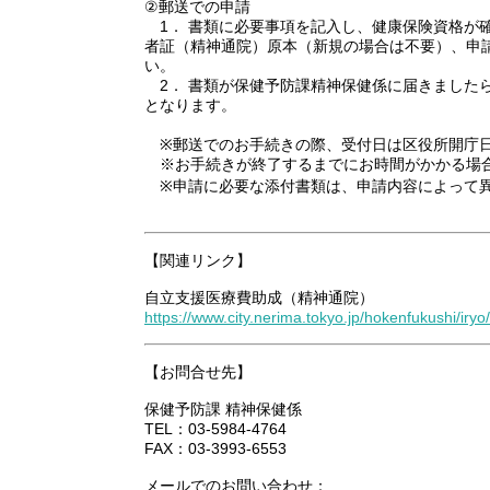
②郵送での申請
1． 書類に必要事項を記入し、健康保険資格が
者証（精神通院）原本（新規の場合は不要）、申
い。
2． 書類が保健予防課精神保健係に届きました
となります。
※郵送でのお手続きの際、受付日は区役所開庁日（
※お手続きが終了するまでにお時間がかかる場合
※申請に必要な添付書類は、申請内容によって異
【関連リンク】
自立支援医療費助成（精神通院）
https://www.city.nerima.tokyo.jp/hokenfukushi/iryo/
【お問合せ先】
保健予防課 精神保健係
TEL：03-5984-4764
FAX：03-3993-6553
メールでのお問い合わせ：