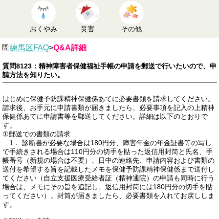
おくやみ
災害
その他
練馬区FAQ
>
Q&A詳細
質問8123：精神障害者保健福祉手帳の申請を郵送で行いたいので、申
請方法を知りたい。
はじめに保健予防課精神保健係あてに必要書類を請求してください。
請求後、お手元に申請書類が届きましたら、必要事項を記入の上精神
保健係あてに申請書等を郵送してください。詳細は以下のとおりで
す。
①郵送での書類の請求
1． 診断書が必要な場合は180円分、障害年金の年金証書等の写し
で手続きされる場合は110円分の切手を貼った返信用封筒と氏名、手
帳番号（新規の場合は不要）、日中の連絡先、申請内容および書類の
送付を希望する旨を記載したメモを保健予防課精神保健係まで送付し
てください（自立支援医療受給者証（精神通院）の申請も同時に行う
場合は、メモにその旨を追記し、返信用封筒には180円分の切手を貼
ってください）。封筒が届きましたら、必要書類を入れてお戻ししま
す。