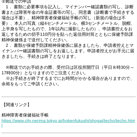
②郵送での申請
1． 書類に必要事項を記入し、マイナンバー確認書類の写し、診断
書または障害年金の年金証書等の写し、同意書（診断書で手続きする
場合は不要）、精神障害者保健福祉手帳の写し（新規の場合は不
要）、本人の写真（縦4センチメートル、横3センチメートル、脱帽、
上半身を写したもので、1年以内に撮影したもの）、申請書控えをお
返しするための切手110円分を貼った返信用封筒とともに保健予防課
精神保健係まで送付してください。
2． 書類が保健予防課精神保健係に届きましたら、申請者控えとマ
イナンバー確認書類の写しをお返しします。申請者控えがお手元に届
きましたら、手続きは終了となります。
※郵送でのお手続きの際、受付日は区役所開庁日（平日８時30分～
17時00分）となりますのでご注意ください。
※お手続きが終了するまでにお時間がかかる場合がありますので、
余裕をもってご申請ください。
【関連リンク】
精神障害者保健福祉手帳
https://www.city.nerima.tokyo.jp/hokenfukushi/shogai/techo/techo.htm
l