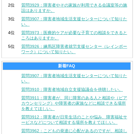
2位
質問3929：障害者やその家族が利用できる会議室等の施
設はありますか。
3位
質問3907：障害者地域生活支援センターについて知りた
い。
4位
質問3973：医療的ケアが必要な子育ての相談をできると
ころはありますか。
5位
質問3926：練馬区障害者就労支援センター（レインボー
ワーク）について知りたい。
新着FAQ
質問3907：障害者地域生活支援センターについて知りた
い。
質問3910：障害者地域自立支援協議会を傍聴したい。
質問3911：障害者が、同じ障害のある人と相談や（ピア
カウンセリング）や障害者の家族などに相談できる場所
を教えてほしい。
質問3912：障害者が日常生活のことや悩み、障害福祉サ
ービスなどについて相談する場所を教えてほしい。
質問3962：こどもの発達に心配があるのですが、相談し