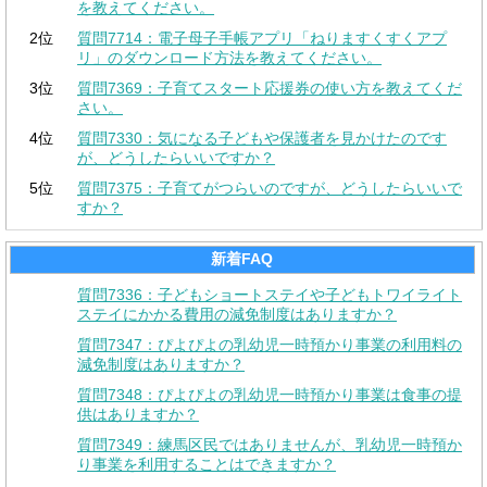
を教えてください。
2位
質問7714：電子母子手帳アプリ「ねりますくすくアプ
リ」のダウンロード方法を教えてください。
3位
質問7369：子育てスタート応援券の使い方を教えてくだ
さい。
4位
質問7330：気になる子どもや保護者を見かけたのです
が、どうしたらいいですか？
5位
質問7375：子育てがつらいのですが、どうしたらいいで
すか？
新着FAQ
質問7336：子どもショートステイや子どもトワイライト
ステイにかかる費用の減免制度はありますか？
質問7347：ぴよぴよの乳幼児一時預かり事業の利用料の
減免制度はありますか？
質問7348：ぴよぴよの乳幼児一時預かり事業は食事の提
供はありますか？
質問7349：練馬区民ではありませんが、乳幼児一時預か
り事業を利用することはできますか？