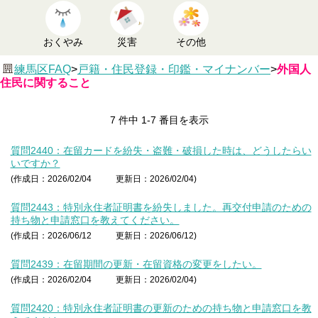
おくやみ
災害
その他
練馬区FAQ
>
戸籍・住民登録・印鑑・マイナンバー
>
外国人
住民に関すること
7 件中 1-7 番目を表示
質問2440：在留カードを紛失・盗難・破損した時は、どうしたらい
いですか？
(作成日：2026/02/04
更新日：2026/02/04)
質問2443：特別永住者証明書を紛失しました。再交付申請のための
持ち物と申請窓口を教えてください。
(作成日：2026/06/12
更新日：2026/06/12)
質問2439：在留期間の更新・在留資格の変更をしたい。
(作成日：2026/02/04
更新日：2026/02/04)
質問2420：特別永住者証明書の更新のための持ち物と申請窓口を教