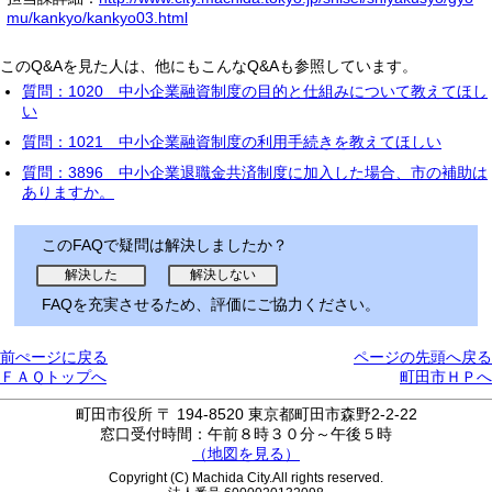
mu/kankyo/kankyo03.html
このQ&Aを見た人は、他にもこんなQ&Aも参照しています。
質問：1020 中小企業融資制度の目的と仕組みについて教えてほし
い
質問：1021 中小企業融資制度の利用手続きを教えてほしい
質問：3896 中小企業退職金共済制度に加入した場合、市の補助は
ありますか。
このFAQで疑問は解決しましたか？
FAQを充実させるため、評価にご協力ください。
前ぺージに戻る
ページの先頭へ戻る
ＦＡＱトップへ
町田市ＨＰへ
町田市役所 〒 194-8520 東京都町田市森野2-2-22
窓口受付時間：午前８時３０分～午後５時
（地図を見る）
Copyright (C) Machida City.All rights reserved.