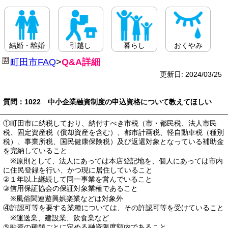
結婚・離婚
引越し
暮らし
おくやみ
町田市FAQ
>
Q&A詳細
更新日: 2024/03/25
質問：1022 中小企業融資制度の申込資格について教えてほしい
①町田市に納税しており、納付すべき市税（市・都民税、法人市民
税、固定資産税（償却資産を含む）、都市計画税、軽自動車税（種別
税）、事業所税、国民健康保険税）及び返還対象となっている補助金
を完納していること
※原則として、法人にあっては本店登記地を、個人にあっては市内
に住民登録を行い、かつ現に居住していること
②１年以上継続して同一事業を営んでいること
③信用保証協会の保証対象業種であること
※風俗関連遊興娯楽業などは対象外
④許認可等を要する業種については、その許認可等を受けていること
※運送業、建設業、飲食業など
⑤融資の種類ごとに定める融資限度額内であること