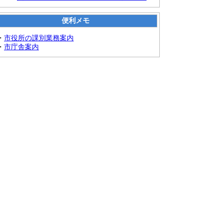
便利メモ
・
市役所の課別業務案内
・
市庁舎案内