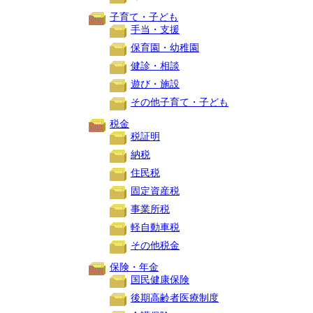
子育て・子ども
手当・支援
保育園・幼稚園
健診・相談
遊び・施設
その他子育て・子ども
税金
税証明
納税
住民税
固定資産税
事業所税
軽自動車税
その他税金
保険・年金
国民健康保険
後期高齢者医療制度