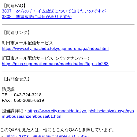
【関連FAQ】
3807 夕方のチャイム放送について知りたいのですが
3808 無線放送には何がありますか
【関連リンク】
町田市メール配信サービス
https://www.city.machida.tokyo.jp/merumaga/index.html
町田市メール配信サービス（バックナンバー）
https://plus.sugumail.com/usr/machida/doc?tag_id=283
【お問合せ先】
防災課
TEL：042-724-3218
FAX：050-3085-6519
担当課詳細：
https://www.city.machida.tokyo.jp/shisei/shiyakusyo/gyo
mu/bousaianzen/bousai01.html
このQ&Aを見た人は、他にもこんなQ&Aも参照しています。
質問：3808 無線放送には何がありますか