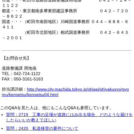
市道・・・町田市道路部道路整備課用地係 ０４２－７２４－
１１２２
都道・・・東京都南多摩東部建設事務所 ０４２－７２０
－８６２２
国道・・・（町田市南部地区）川崎国道事務所 ０４４－８８８－６
４１１
（町田市北部地区）相武国道事務所 ０４２－６４３
－２００１
【お問合せ先】
道路整備課 用地係
TEL：042-724-1122
FAX：050-3161-5163
担当課詳細：
http://www.city.machida.tokyo.jp/shisei/shiyakusyo/gyo
mu/kensetsu/kensetsu04.html
このQ&Aを見た人は、他にもこんなQ&Aも参照しています。
質問：2719 工事の足場が道路にはみ出る場合、どのような届けを
したらいいか教えてほしい
質問：2420 私道移管の要件について