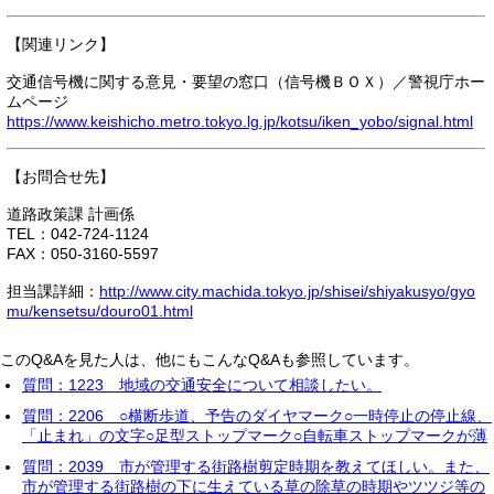
【関連リンク】
交通信号機に関する意見・要望の窓口（信号機ＢＯＸ）／警視庁ホー
ムページ
https://www.keishicho.metro.tokyo.lg.jp/kotsu/iken_yobo/signal.html
【お問合せ先】
道路政策課 計画係
TEL：042-724-1124
FAX：050-3160-5597
担当課詳細：
http://www.city.machida.tokyo.jp/shisei/shiyakusyo/gyo
mu/kensetsu/douro01.html
このQ&Aを見た人は、他にもこんなQ&Aも参照しています。
質問：1223 地域の交通安全について相談したい。
質問：2206 ○横断歩道、予告のダイヤマーク○一時停止の停止線、
「止まれ」の文字○足型ストップマーク○自転車ストップマークが薄
質問：2039 市が管理する街路樹剪定時期を教えてほしい。また、
市が管理する街路樹の下に生えている草の除草の時期やツツジ等の