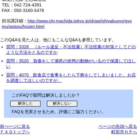
TEL：042-724-4391
FAX：050-3160-5478
担当課詳細：
http://www.city.machida.tokyo.jp/shisei/shiyakusyo/gyo
mu/seisou/hozen.html
このQ&Aを見た人は、他にもこんなQ&Aも参照しています。
質問：3328 （ルール違反・不法投棄）不法投棄の対策としてどの
ような方法をとるのですか
質問：3520 負傷をして瀕死の状態の動物がいるので保護してほし
い
質問：4070 飲食店で食事をしたら下痢をしてしまいました。お店
を調査してほしいのですが。
このFAQで疑問は解決しましたか？
FAQを充実させるため、評価にご協力ください。
前ぺージに戻る
ページの先頭へ戻る
ＦＡＱトップへ
町田市ＨＰへ