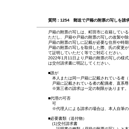
質問：1254 郵送で戸籍の附票の写しを請
戸籍の附票の写しは、町田市に在籍している
ただし、戸籍や戸籍の附票の写しの改製や除
戸籍の附票の写しに記載が必要な住所や時期
戸籍の附票の写しを取得した際、氏の変更が
て証明していただく等でご対応ください。
2022年1月11日より戸籍の附票の写し
は交付請求書に明記してください。
■誰が
本人または同一戸籍に記載されている者（オ
戸籍に記載されている者の配偶者、直系尊
※第三者の請求は一定の制限があります。
■代理の可否
可
※代理人による請求の場合は、本人自筆の
■必要書類（送付物）
(1)交付請求書
→証明書の種類（戸籍の附票の写し）と本