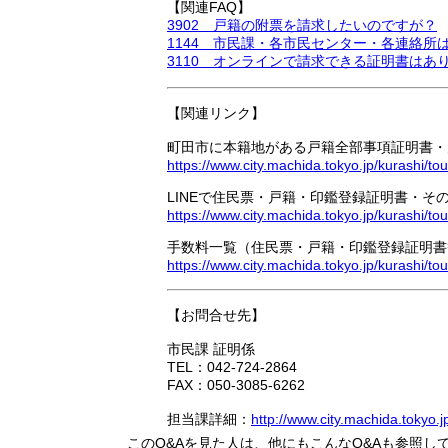
【関連FAQ】
3902 戸籍の附票を請求したいのですが？
1144 市民課・各市民センター・各連絡
3110 オンラインで請求できる証明書はあ
【関連リンク】
町田市に本籍地がある戸籍全部事項証明書・
https://www.city.machida.tokyo.jp/kurashi/
LINEで住民票・戸籍・印鑑登録証明書・そ
https://www.city.machida.tokyo.jp/kurashi/
手数料一覧（住民票・戸籍・印鑑登録証明書
https://www.city.machida.tokyo.jp/kurashi/t
【お問合せ先】
市民課 証明係
TEL：042-724-2864
FAX：050-3085-6262
担当課詳細：
http://www.city.machida.tokyo.
このQ&Aを見た人は、他にもこんなQ&Aも参照し