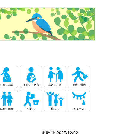
妊娠・出産
子育て・教育
高齢・介護
就職・退職
結婚・離婚
引越し
暮らし
おくやみ
更新日: 2025/12/02