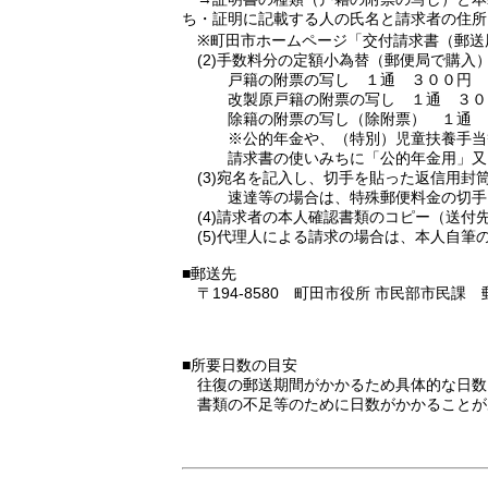
ち・証明に記載する人の氏名と請求者の住所
※町田市ホームページ「交付請求書（郵送
(2)手数料分の定額小為替（郵便局で購入
戸籍の附票の写し １通 ３００円
改製原戸籍の附票の写し １通 ３０
除籍の附票の写し（除附票） １通 
※公的年金や、（特別）児童扶養手当等
請求書の使いみちに「公的年金用」又は
(3)宛名を記入し、切手を貼った返信用封
速達等の場合は、特殊郵便料金の切手を
(4)請求者の本人確認書類のコピー（送付
(5)代理人による請求の場合は、本人自筆の
■郵送先
〒194-8580 町田市役所 市民部市民課
■所要日数の目安
往復の郵送期間がかかるため具体的な日数
書類の不足等のために日数がかかることが