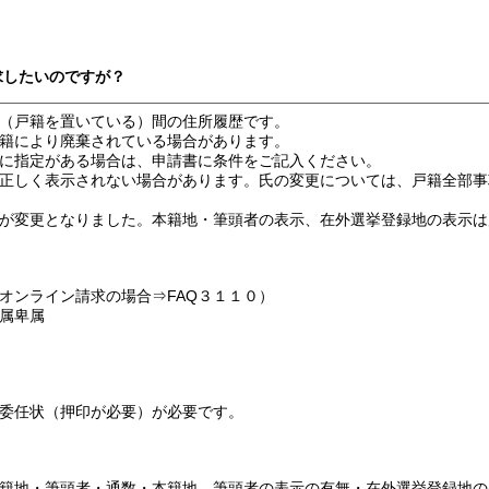
求したいのですが？
（戸籍を置いている）間の住所履歴です。
籍により廃棄されている場合があります。
に指定がある場合は、申請書に条件をご記入ください。
正しく表示されない場合があります。氏の変更については、戸籍全部事
の様式が変更となりました。本籍地・筆頭者の表示、在外選挙登録地の表示
ンライン請求の場合⇒FAQ３１１０）
属卑属
委任状（押印が必要）が必要です。
籍地・筆頭者・通数・本籍地、筆頭者の表示の有無・在外選挙登録地の