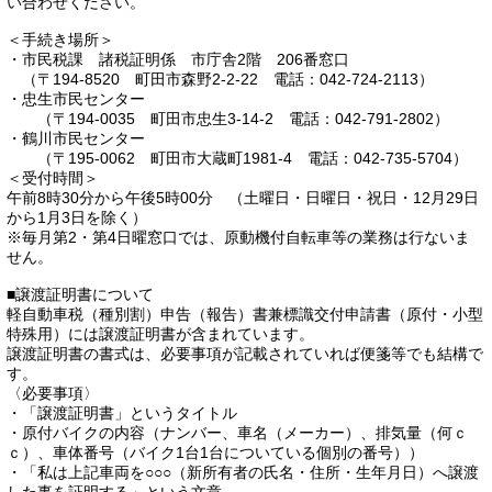
い合わせください。
＜手続き場所＞
・市民税課 諸税証明係 市庁舎2階 206番窓口
（〒194-8520 町田市森野2-2-22 電話：042-724-2113）
・忠生市民センター
（〒194-0035 町田市忠生3-14-2 電話：042-791-2802）
・鶴川市民センター
（〒195-0062 町田市大蔵町1981-4 電話：042-735-5704）
＜受付時間＞
午前8時30分から午後5時00分 （土曜日・日曜日・祝日・12月29日
から1月3日を除く）
※毎月第2・第4日曜窓口では、原動機付自転車等の業務は行ないま
せん。
■譲渡証明書について
軽自動車税（種別割）申告（報告）書兼標識交付申請書（原付・小型
特殊用）には譲渡証明書が含まれています。
譲渡証明書の書式は、必要事項が記載されていれば便箋等でも結構で
す。
〈必要事項〉
・「譲渡証明書」というタイトル
・原付バイクの内容（ナンバー、車名（メーカー）、排気量（何ｃ
ｃ）、車体番号（バイク1台1台についている個別の番号））
・「私は上記車両を○○○（新所有者の氏名・住所・生年月日）へ譲渡