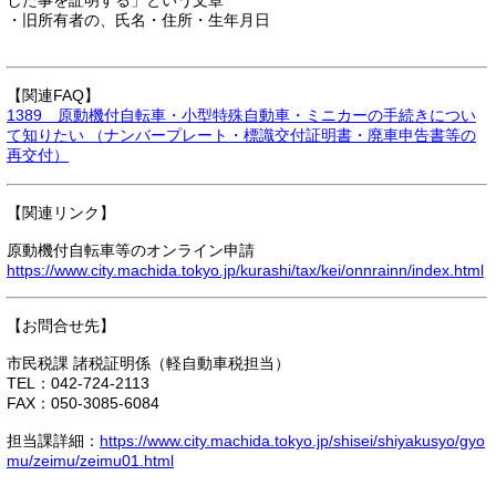
した事を証明する」という文章
・旧所有者の、氏名・住所・生年月日
【関連FAQ】
1389 原動機付自転車・小型特殊自動車・ミニカーの手続きについ
て知りたい （ナンバープレート・標識交付証明書・廃車申告書等の
再交付）
【関連リンク】
原動機付自転車等のオンライン申請
https://www.city.machida.tokyo.jp/kurashi/tax/kei/onnrainn/index.html
【お問合せ先】
市民税課 諸税証明係（軽自動車税担当）
TEL：042-724-2113
FAX：050-3085-6084
担当課詳細：
https://www.city.machida.tokyo.jp/shisei/shiyakusyo/gyo
mu/zeimu/zeimu01.html