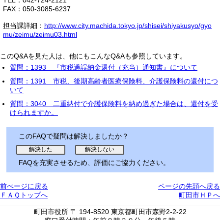
TEL：042-724-2121
FAX：050-3085-6237
担当課詳細：
http://www.city.machida.tokyo.jp/shisei/shiyakusyo/gyo
mu/zeimu/zeimu03.html
このQ&Aを見た人は、他にもこんなQ&Aも参照しています。
質問：1393 『市税過誤納金還付（充当）通知書』について
質問：1391 市税、後期高齢者医療保険料、介護保険料の還付につ
いて
質問：3040 二重納付で介護保険料を納め過ぎた場合は、還付を受
けられますか。
このFAQで疑問は解決しましたか？
FAQを充実させるため、評価にご協力ください。
前ぺージに戻る
ページの先頭へ戻る
ＦＡＱトップへ
町田市ＨＰへ
町田市役所 〒 194-8520 東京都町田市森野2-2-22