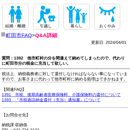
結婚・離婚
引越し
暮らし
おくやみ
町田市FAQ
>
Q&A詳細
更新日: 2024/04/01
質問：1392 他市町村の分を間違えて納めてしまったので、代わり
に町田市分の税金に充当して欲しい。
税法上、納税義務者に対して還付しなければならない事になっていま
すので、お客さまに代わって他市町村に納める処理はできかねます。
【関連FAQ】
1391 市税、後期高齢者医療保険料、介護保険料の還付について
1393 『市税過誤納金還付（充当）通知書』について
【お問合せ先】
納税課 収納係