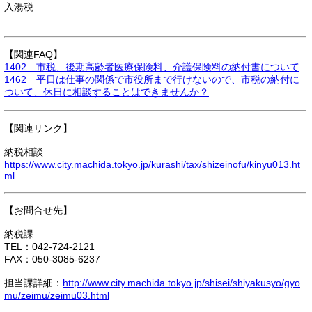
入湯税
【関連FAQ】
1402 市税、後期高齢者医療保険料、介護保険料の納付書について
1462 平日は仕事の関係で市役所まで行けないので、市税の納付に
ついて、休日に相談することはできませんか？
【関連リンク】
納税相談
https://www.city.machida.tokyo.jp/kurashi/tax/shizeinofu/kinyu013.ht
ml
【お問合せ先】
納税課
TEL：042-724-2121
FAX：050-3085-6237
担当課詳細：
http://www.city.machida.tokyo.jp/shisei/shiyakusyo/gyo
mu/zeimu/zeimu03.html