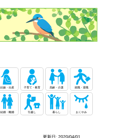
妊娠・出産
子育て・教育
高齢・介護
就職・退職
結婚・離婚
引越し
暮らし
おくやみ
更新日: 2020/04/01