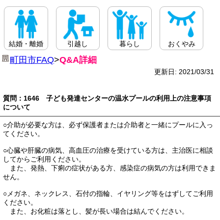
結婚・離婚
引越し
暮らし
おくやみ
町田市FAQ
>
Q&A詳細
更新日: 2021/03/31
質問：1646 子ども発達センターの温水プールの利用上の注意事項
について
○介助が必要な方は、必ず保護者または介助者と一緒にプールに入っ
てください。
○心臓や肝臓の病気、高血圧の治療を受けている方は、主治医に相談
してからご利用ください。
また、発熱、下痢の症状がある方、感染症の病気の方は利用できま
せん。
○メガネ、ネックレス、石付の指輪、イヤリング等をはずしてご利用
ください。
また、お化粧は落とし、髪が長い場合は結んでください。