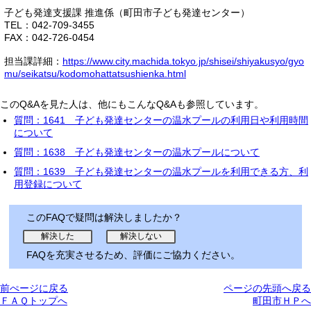
子ども発達支援課 推進係（町田市子ども発達センター）
TEL：042-709-3455
FAX：042-726-0454
担当課詳細：
https://www.city.machida.tokyo.jp/shisei/shiyakusyo/gyo
mu/seikatsu/kodomohattatsushienka.html
このQ&Aを見た人は、他にもこんなQ&Aも参照しています。
質問：1641 子ども発達センターの温水プールの利用日や利用時間
について
質問：1638 子ども発達センターの温水プールについて
質問：1639 子ども発達センターの温水プールを利用できる方、利
用登録について
このFAQで疑問は解決しましたか？
FAQを充実させるため、評価にご協力ください。
前ぺージに戻る
ページの先頭へ戻る
ＦＡＱトップへ
町田市ＨＰへ