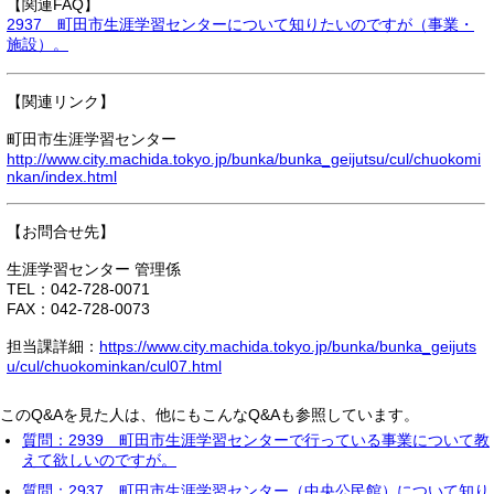
【関連FAQ】
2937 町田市生涯学習センターについて知りたいのですが（事業・
施設）。
【関連リンク】
町田市生涯学習センター
http://www.city.machida.tokyo.jp/bunka/bunka_geijutsu/cul/chuokomi
nkan/index.html
【お問合せ先】
生涯学習センター 管理係
TEL：042-728-0071
FAX：042-728-0073
担当課詳細：
https://www.city.machida.tokyo.jp/bunka/bunka_geijuts
u/cul/chuokominkan/cul07.html
このQ&Aを見た人は、他にもこんなQ&Aも参照しています。
質問：2939 町田市生涯学習センターで行っている事業について教
えて欲しいのですが。
質問：2937 町田市生涯学習センター（中央公民館）について知り