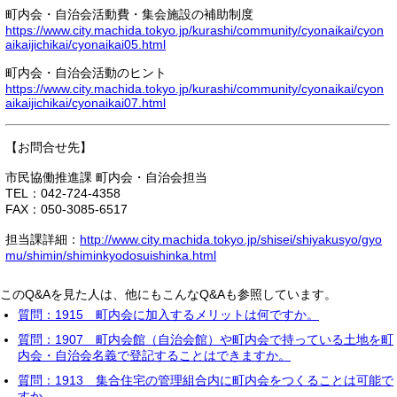
町内会・自治会活動費・集会施設の補助制度
https://www.city.machida.tokyo.jp/kurashi/community/cyonaikai/cyon
aikaijichikai/cyonaikai05.html
町内会・自治会活動のヒント
https://www.city.machida.tokyo.jp/kurashi/community/cyonaikai/cyon
aikaijichikai/cyonaikai07.html
【お問合せ先】
市民協働推進課 町内会・自治会担当
TEL：042-724-4358
FAX：050-3085-6517
担当課詳細：
http://www.city.machida.tokyo.jp/shisei/shiyakusyo/gyo
mu/shimin/shiminkyodosuishinka.html
このQ&Aを見た人は、他にもこんなQ&Aも参照しています。
質問：1915 町内会に加入するメリットは何ですか。
質問：1907 町内会館（自治会館）や町内会で持っている土地を町
内会・自治会名義で登記することはできますか。
質問：1913 集合住宅の管理組合内に町内会をつくることは可能で
すか。