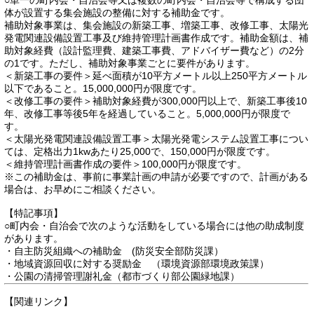
○単一の町内会・自治会等又は複数の町内会・自治会等で構成する団
体が設置する集会施設の整備に対する補助金です。
補助対象事業は、集会施設の新築工事、増築工事、改修工事、太陽光
発電関連設備設置工事及び維持管理計画書作成です。補助金額は、補
助対象経費（設計監理費、建築工事費、アドバイザー費など）の2分
の1です。ただし、補助対象事業ごとに要件があります。
＜新築工事の要件＞延べ面積が10平方メートル以上250平方メートル
以下であること。15,000,000円が限度です。
＜改修工事の要件＞補助対象経費が300,000円以上で、新築工事後10
年、改修工事等後5年を経過していること。5,000,000円が限度で
す。
＜太陽光発電関連設備設置工事＞太陽光発電システム設置工事につい
ては、定格出力1kwあたり25,000で、150,000円が限度です。
＜維持管理計画書作成の要件＞100,000円が限度です。
※この補助金は、事前に事業計画の申請が必要ですので、計画がある
場合は、お早めにご相談ください。
【特記事項】
○町内会・自治会で次のような活動をしている場合には他の助成制度
があります。
・自主防災組織への補助金 (防災安全部防災課）
・地域資源回収に対する奨励金 （環境資源部環境政策課）
・公園の清掃管理謝礼金（都市づくり部公園緑地課）
【関連リンク】