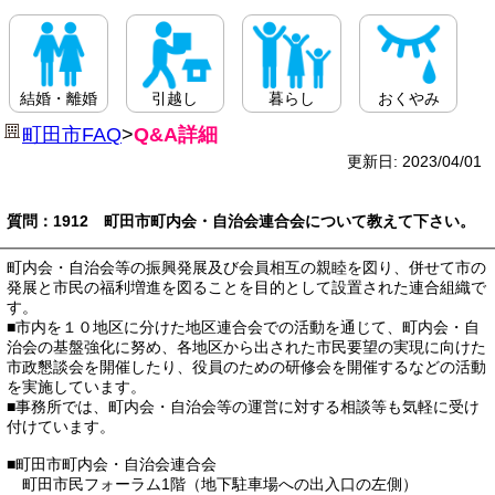
結婚・離婚
引越し
暮らし
おくやみ
町田市FAQ
>
Q&A詳細
更新日: 2023/04/01
質問：1912 町田市町内会・自治会連合会について教えて下さい。
町内会・自治会等の振興発展及び会員相互の親睦を図り、併せて市の
発展と市民の福利増進を図ることを目的として設置された連合組織で
す。
■市内を１０地区に分けた地区連合会での活動を通じて、町内会・自
治会の基盤強化に努め、各地区から出された市民要望の実現に向けた
市政懇談会を開催したり、役員のための研修会を開催するなどの活動
を実施しています。
■事務所では、町内会・自治会等の運営に対する相談等も気軽に受け
付けています。
■町田市町内会・自治会連合会
町田市民フォーラム1階（地下駐車場への出入口の左側）