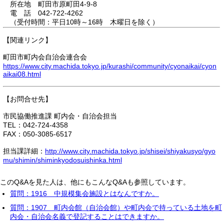
所在地 町田市原町田4-9-8
電 話 042-722-4262
（受付時間：平日10時～16時 木曜日を除く）
【関連リンク】
町田市町内会自治会連合会
https://www.city.machida.tokyo.jp/kurashi/community/cyonaikai/cyon
aikai08.html
【お問合せ先】
市民協働推進課 町内会・自治会担当
TEL：042-724-4358
FAX：050-3085-6517
担当課詳細：
http://www.city.machida.tokyo.jp/shisei/shiyakusyo/gyo
mu/shimin/shiminkyodosuishinka.html
このQ&Aを見た人は、他にもこんなQ&Aも参照しています。
質問：1916 中規模集会施設とはなんですか。
質問：1907 町内会館（自治会館）や町内会で持っている土地を町
内会・自治会名義で登記することはできますか。