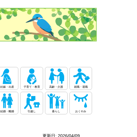
妊娠・出産
子育て・教育
高齢・介護
就職・退職
結婚・離婚
引越し
暮らし
おくやみ
更新日: 2026/04/09