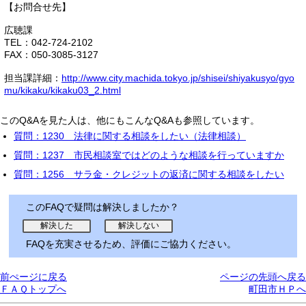
【お問合せ先】
広聴課
TEL：042-724-2102
FAX：050-3085-3127
担当課詳細：
http://www.city.machida.tokyo.jp/shisei/shiyakusyo/gyo
mu/kikaku/kikaku03_2.html
このQ&Aを見た人は、他にもこんなQ&Aも参照しています。
質問：1230 法律に関する相談をしたい（法律相談）
質問：1237 市民相談室ではどのような相談を行っていますか
質問：1256 サラ金・クレジットの返済に関する相談をしたい
このFAQで疑問は解決しましたか？
FAQを充実させるため、評価にご協力ください。
前ぺージに戻る
ページの先頭へ戻る
ＦＡＱトップへ
町田市ＨＰへ