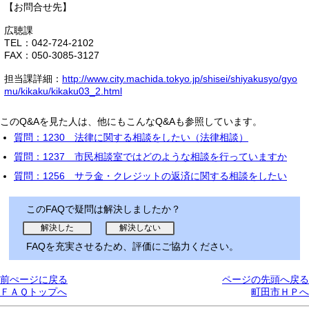
【お問合せ先】
広聴課
TEL：042-724-2102
FAX：050-3085-3127
担当課詳細：
http://www.city.machida.tokyo.jp/shisei/shiyakusyo/gyo
mu/kikaku/kikaku03_2.html
このQ&Aを見た人は、他にもこんなQ&Aも参照しています。
質問：1230 法律に関する相談をしたい（法律相談）
質問：1237 市民相談室ではどのような相談を行っていますか
質問：1256 サラ金・クレジットの返済に関する相談をしたい
このFAQで疑問は解決しましたか？
FAQを充実させるため、評価にご協力ください。
前ぺージに戻る
ページの先頭へ戻る
ＦＡＱトップへ
町田市ＨＰへ