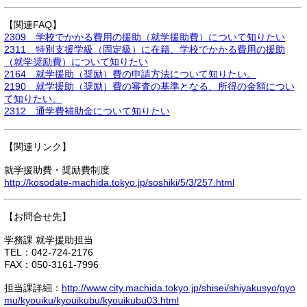
【関連FAQ】
2309 学校でかかる費用の援助（就学援助費）について知りたい
2311 特別支援学級（固定級）に在籍、学校でかかる費用の援助
（就学奨励費）について知りたい
2164 就学援助（奨励）費の申請方法について知りたい。
2190 就学援助（奨励）費の審査の基準となる、所得の金額につい
て知りたい。
2312 通学費補助金について知りたい
【関連リンク】
就学援助費・奨励費制度
http://kosodate-machida.tokyo.jp/soshiki/5/3/257.html
【お問合せ先】
学務課 就学援助担当
TEL：042-724-2176
FAX：050-3161-7996
担当課詳細：
http://www.city.machida.tokyo.jp/shisei/shiyakusyo/gyo
mu/kyouiku/kyouikubu/kyouikubu03.html