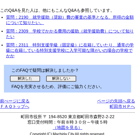
このQ&Aを見た人は、他にもこんなQ&Aも参照しています。
質問：2190 就学援助（奨励）費の審査の基準となる、所得の金額
について知りたい。
質問：2309 学校でかかる費用の援助（就学援助費）について知り
たい
質問：2311 特別支援学級（固定級）に在籍していたり、通常の学
級に在籍している特別支援学校に入学可能な障がいの場合の学校で
かか
このFAQで疑問は解決しましたか？
FAQを充実させるため、評価にご協力ください。
前ぺージに戻る
ページの先頭へ戻る
ＦＡＱトップへ
町田市ＨＰへ
町田市役所 〒 194-8520 東京都町田市森野2-2-22
窓口受付時間：午前８時３０分～午後５時
（地図を見る）
Copyright (C) Machida City.All rights reserved.