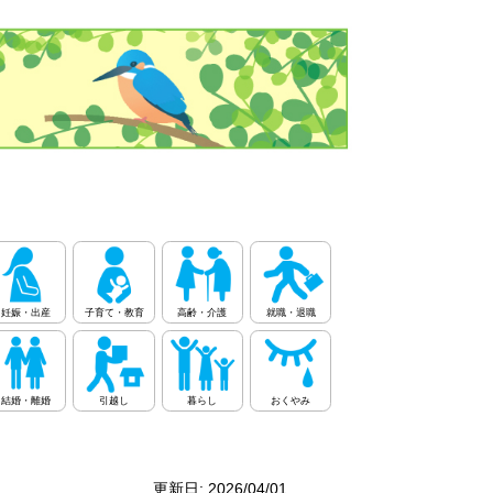
妊娠・出産
子育て・教育
高齢・介護
就職・退職
結婚・離婚
引越し
暮らし
おくやみ
更新日: 2026/04/01