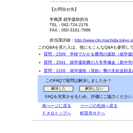
【お問合せ先】
学務課 就学援助担当
TEL：042-724-2176
FAX：050-3161-7996
担当課詳細：
http://www.city.machida.tokyo.
このQ&Aを見た人は、他にもこんなQ&Aも参照し
質問：2309 学校でかかる費用の援助（就学
質問：2591 就学援助費の入学準備金（新中
質問：2155 就学援助（奨励）費の支給金額
このFAQで疑問は解決しましたか？
FAQを充実させるため、評価にご協力ください
前ぺージに戻る
ページの先頭へ戻る
ＦＡＱトップへ
町田市ＨＰへ