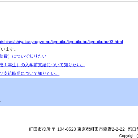
jp/shisei/shiyakusyo/gyomu/kyouiku/kyouikubu/kyouikubu03.html
ています。
援助費）について知りたい
学校１年生）の入学前支給について知りたい。
及び支給時期について知りたい。
。
町田市役所 〒 194-8520 東京都町田市森野2-2-22
窓口
Copyright (