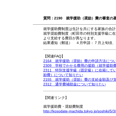
質問：2190 就学援助（奨励）費の審査
就学援助費制度は生計を共にする家族の合計
就学奨励費制度（町田市の特別支援学級に在
より支給する費目が異なります。
結果通知（郵送） ４月申請：７月上旬頃、
【関連FAQ】
2164 就学援助（奨励）費の申請方法につ
2309 学校でかかる費用の援助（就学援助
2311 特別支援学級（固定級）に在籍し
励費）について知りたい
2155 就学援助（奨励）費の支給金額及び
2312 通学費補助金について知りたい
【関連リンク】
就学援助費・奨励費制度
http://kosodate-machida.tokyo.jp/soshiki/5/3