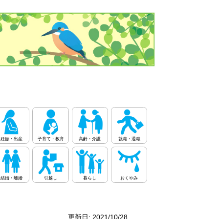
妊娠・出産
子育て・教育
高齢・介護
就職・退職
結婚・離婚
引越し
暮らし
おくやみ
更新日: 2021/10/28