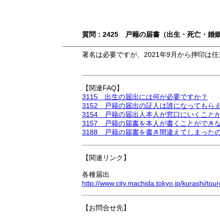
質問：2425 戸籍の届書（出生・死亡・
署名は必要ですが、2021年9月から押印は
【関連FAQ】
3115 出生の届出には何が必要ですか？
3152 戸籍の届出の証人は誰になってもら
3154 戸籍の届出人本人が窓口にいくこ
3157 戸籍の届書を本人が書くことができ
3188 戸籍の届書を書き間違えてしまった
【関連リンク】
各種届出
http://www.city.machida.tokyo.jp/kurashi/tou
【お問合せ先】