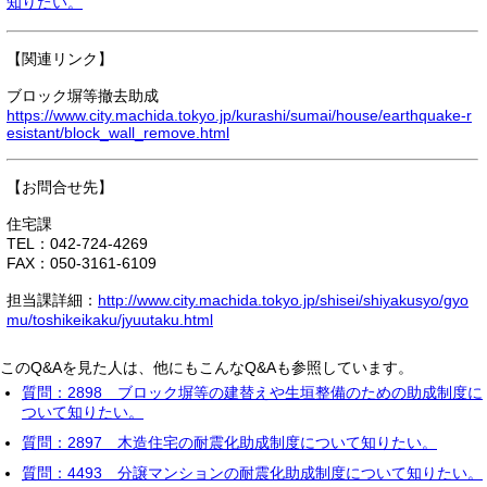
知りたい。
【関連リンク】
ブロック塀等撤去助成
https://www.city.machida.tokyo.jp/kurashi/sumai/house/earthquake-r
esistant/block_wall_remove.html
【お問合せ先】
住宅課
TEL：042-724-4269
FAX：050-3161-6109
担当課詳細：
http://www.city.machida.tokyo.jp/shisei/shiyakusyo/gyo
mu/toshikeikaku/jyuutaku.html
このQ&Aを見た人は、他にもこんなQ&Aも参照しています。
質問：2898 ブロック塀等の建替えや生垣整備のための助成制度に
ついて知りたい。
質問：2897 木造住宅の耐震化助成制度について知りたい。
質問：4493 分譲マンションの耐震化助成制度について知りたい。