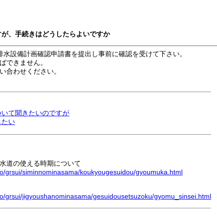
すが、手続きはどうしたらよいですか
排水設備計画確認申請書を提出し事前に確認を受けて下さい。
ばできません。
い合わせください。
ついて聞きたいのですが
したい
水道の使える時期について
suido/grsui/siminnominasama/koukyougesuidou/gyoumuka.html
uido/grsui/jigyoushanominasama/gesuidousetsuzoku/gyomu_sinsei.html