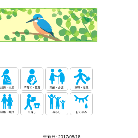
妊娠・出産
子育て・教育
高齢・介護
就職・退職
結婚・離婚
引越し
暮らし
おくやみ
更新日: 2017/08/18