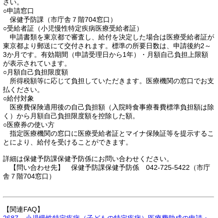
さい。
○申請窓口
保健予防課（市庁舎７階704窓口）
○受給者証（小児慢性特定疾病医療受給者証）
申請書類を東京都で審査し、給付を決定した場合は医療受給者証が
東京都より郵送にて交付されます。標準の所要日数は、申請後約2～
3か月です。有効期間（申請受理日から1年）・月額自己負担上限額
が表示されています。
○月額自己負担限度額
所得税額等に応じて負担していただきます。医療機関の窓口でお支
払ください。
○給付対象
医療費保険適用後の自己負担額（入院時食事療養費標準負担額は除
く）から月額自己負担限度額を控除した額。
○医療券の使い方
指定医療機関の窓口に医療受給者証とマイナ保険証等を提示するこ
とにより、給付を受けることができます。
詳細は保健予防課保健予防係にお問い合わせください。
【問い合わせ先】 保健予防課保健予防係 042-725-5422（市庁
舎７階704窓口）
【関連FAQ】