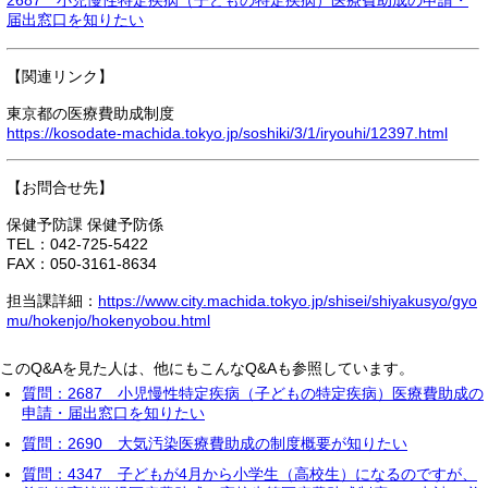
2687 小児慢性特定疾病（子どもの特定疾病）医療費助成の申請・
届出窓口を知りたい
【関連リンク】
東京都の医療費助成制度
https://kosodate-machida.tokyo.jp/soshiki/3/1/iryouhi/12397.html
【お問合せ先】
保健予防課 保健予防係
TEL：042-725-5422
FAX：050-3161-8634
担当課詳細：
https://www.city.machida.tokyo.jp/shisei/shiyakusyo/gyo
mu/hokenjo/hokenyobou.html
このQ&Aを見た人は、他にもこんなQ&Aも参照しています。
質問：2687 小児慢性特定疾病（子どもの特定疾病）医療費助成の
申請・届出窓口を知りたい
質問：2690 大気汚染医療費助成の制度概要が知りたい
質問：4347 子どもが4月から小学生（高校生）になるのですが、