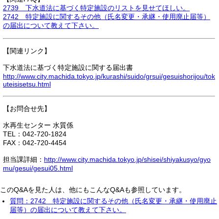
2739 下水道法に基づく特定施設のリストを見せてほしい。
2742 特定施設に関するその他（氏名変更・承継・使用廃止届等）
の届出について教えて下さい。
【関連リンク】
下水道法に基づく特定施設に関する届出書
http://www.city.machida.tokyo.jp/kurashi/suido/grsui/gesuishorijou/tok
uteisisetsu.html
【お問合せ先】
水再生センター 水質係
TEL：042-720-1824
FAX：042-720-4454
担当課詳細：
http://www.city.machida.tokyo.jp/shisei/shiyakusyo/gyo
mu/gesui/gesui05.html
このQ&Aを見た人は、他にもこんなQ&Aも参照しています。
質問：2742 特定施設に関するその他（氏名変更・承継・使用廃止
届等）の届出について教えて下さい。