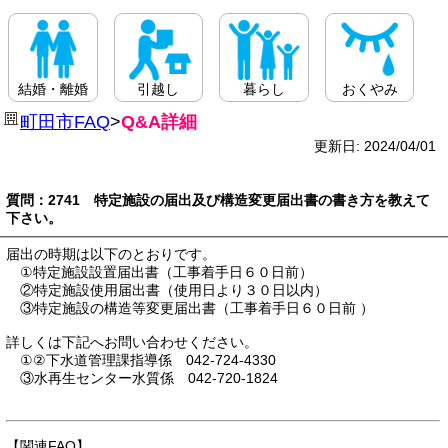
結婚・離婚
引越し
暮らし
おくやみ
町田市FAQ
>
Q&A詳細
更新日: 2024/04/01
質問：2741 特定施設の届出及び構造変更届出書の書き方を教えて
下さい。
届出の時期は以下のとおりです。
①特定施設設置届出書（工事着手日６０日前）
②特定施設使用届出書（使用日より３０日以内）
③特定施設の構造等変更届出書（工事着手日６０日前 ）
詳しくは下記へお問い合わせください。
①②下水道管理課指導係 042-724-4330
③水再生センター水質係 042-720-1824
【関連FAQ】