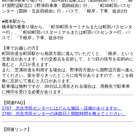
鶴川駅6番乗り場から、「淵24淵野辺駅北口（図師経由）行」、「鶴
37淵野辺駅北口（野津田車庫・図師経由）行」、「町36町田バスセ
ンター（図師・五反田経由）行」バスで、「根岸」下車、徒歩2分
●橋本駅から
橋本駅5番乗り場から、「町30町田ターミナルまたは町田バスセンタ
ー行」、「町60町田バスターミナルまたは町田バスセンター行」バ
スで、「下根岸」下車、徒歩3分
【車でお越しの方】
町田街道を町田駅から相原方面に進んでいただくと、「根岸」という
交差点があります。その交差点を右折して、１つ目の信号を右斜めに
進むと、入口が見えます。
また、芝溝街道を利用する場合は、野津田方面から淵野辺方面へ進ん
でください。坂を登りきったところに信号がありますので、そこを鋭
角に左折して進むと入口があります。
駐車場は無料ですが、30分以上滞在される場合は、用務先で駐車券
に検印を受ける必要があります。
【関連FAQ】
2787 忠生市民センターにはどんな施設・設備がありますか。
2780 忠生市民センターの休館日と開館時間を教えてください。
【関連リンク】