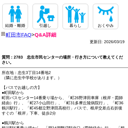
結婚・離婚
引越し
暮らし
おくやみ
町田市FAQ
>
Q&A詳細
更新日: 2026/03/19
質問：2783 忠生市民センターの場所・行き方について教えてくだ
さい。
所在地：忠生3丁目14番地2
（隣に忠生中学校があります。）
【バスでお越しの方】
●町田駅から
町田バスセンター14番乗り場から、「町26野津田車庫（根岸・図師
経由）行」、「町27小山田行」、「町31多摩丘陵病院行」、「町36
鶴川駅行」、「町45都立野津田高校行」バスで、根岸交差点右折後
すぐの「根岸」下車、徒歩2分
●鶴川駅から