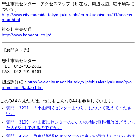
忠生市民センター アクセスマップ（所在地、周辺地図、駐車場等に
ついて）
http://www.city.machida.tokyo.jp/kurashi/touroku/shisetsu/01/access
map.html
神奈川中央交通
http://www.kanachu.co.jp/
【お問合せ先】
忠生市民センター
TEL：042-791-2802
FAX：042-791-8461
担当課詳細：
http://www.city.machida.tokyo.jp/shisei/shiyakusyo/gyo
mu/shimin/tadao.html
このQ&Aを見た人は、他にもこんなQ&Aも参照しています。
質問：3201 「小山市民センターまつり」について教えてくださ
い。
質問：3199 小山市民センターのいこいの間の無料開放はどういっ
た人が利用できるのですか。
質問：4554 剪定枝資源化センターへの車での行き方について教え