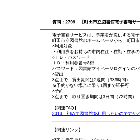
質問：2799 【町田市立図書館電子書籍
電子書籍サービスは、事業者が提供する電子
町田市立図書館のホームページから、町田市
○利用対象
・利用券をお持ちの市内在住・在勤・在学の
○ＩＤ・パスワード
ＩＤ：利用券番号8桁
パスワード：図書館マイページログインのパ
○貸出
3点まで、貸出期間は2週間（336時間）
※予約がない場合に限り1回まで延長可
○予約
3点まで、取り置き期間は3日間（72時間）
【関連FAQ】
3313 初めて図書館を利用したいのですが
【関連リンク】