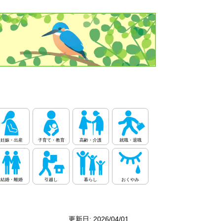
妊娠・出産
子育て・教育
高齢・介護
就職・退職
結婚・離婚
引越し
暮らし
おくやみ
更新日: 2026/04/01