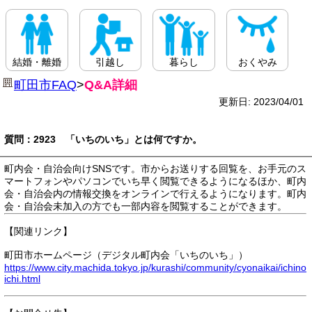
結婚・離婚
引越し
暮らし
おくやみ
町田市FAQ
>
Q&A詳細
更新日: 2023/04/01
質問：2923 「いちのいち」とは何ですか。
町内会・自治会向けSNSです。市からお送りする回覧を、お手元のス
マートフォンやパソコンでいち早く閲覧できるようになるほか、町内
会・自治会内の情報交換をオンラインで行えるようになります。町内
会・自治会未加入の方でも一部内容を閲覧することができます。
【関連リンク】
町田市ホームページ（デジタル町内会「いちのいち」）
https://www.city.machida.tokyo.jp/kurashi/community/cyonaikai/ichino
ichi.html