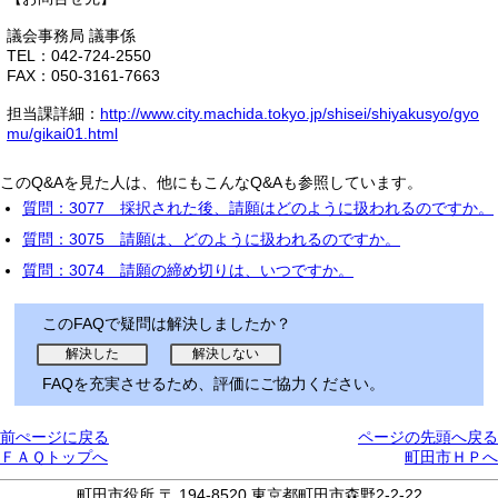
議会事務局 議事係
TEL：042-724-2550
FAX：050-3161-7663
担当課詳細：
http://www.city.machida.tokyo.jp/shisei/shiyakusyo/gyo
mu/gikai01.html
このQ&Aを見た人は、他にもこんなQ&Aも参照しています。
質問：3077 採択された後、請願はどのように扱われるのですか。
質問：3075 請願は、どのように扱われるのですか。
質問：3074 請願の締め切りは、いつですか。
このFAQで疑問は解決しましたか？
FAQを充実させるため、評価にご協力ください。
前ぺージに戻る
ページの先頭へ戻る
ＦＡＱトップへ
町田市ＨＰへ
町田市役所 〒 194-8520 東京都町田市森野2-2-22