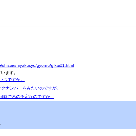
jp/shisei/shiyakusyo/gyomu/gikai01.html
ています。
はいつですか。
バックナンバーをみたいのですが。
の何時ごろの予定なのですか。
。