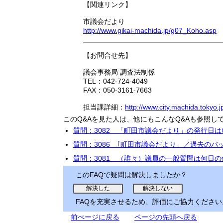
【関連リンク】
市議会だより
http://www.gikai-machida.jp/g07_Koho.asp
【お問合せ先】
議会事務局 調査法制係
TEL：042-724-4049
FAX：050-3161-7663
担当課詳細：
http://www.city.machida.tokyo.
このQ&Aを見た人は、他にもこんなQ&Aも参照し
質問：3082 「町田市議会だより」の発行日
質問：3086 ｢町田市議会だより」／過去の
質問：3081 （誰々）議員の一般質問は何日
このFAQで疑問は解決しましたか？
FAQを充実させるため、評価にご協力ください
前ぺージに戻る
ページの先頭へ戻る