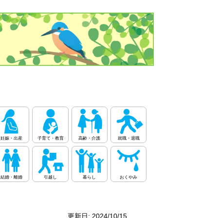
妊娠・出産
子育て・教育
高齢・介護
就職・退職
結婚・離婚
引越し
暮らし
おくやみ
更新日: 2024/10/15